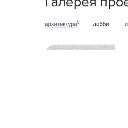
Галерея про
5
архитектура
лобби
и