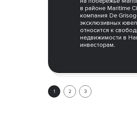
на побережье Marit
в районе Maritime C
компания De Grisog
эксклюзивных ювел
относится к свобо
недвижимости в Har
инвесторам.