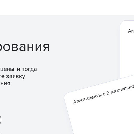
Ап
рования
цены, и тогда
те заявку
ния.
Апартаменты с 2-мя спальн