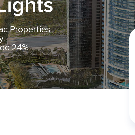
Lights
c Properties
y.
ос 24%