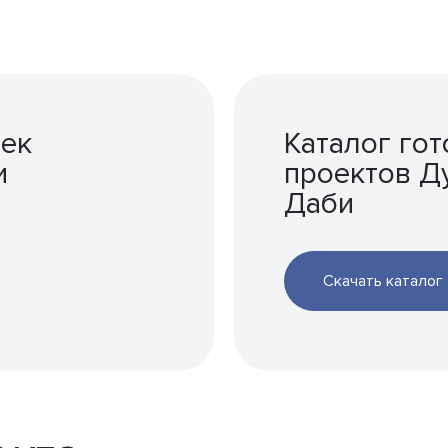
оек
Каталог го
и
проектов Д
Даби
Скачать каталог