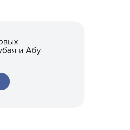
товых
убая и Абу-