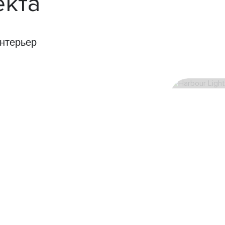
екта
нтерьер