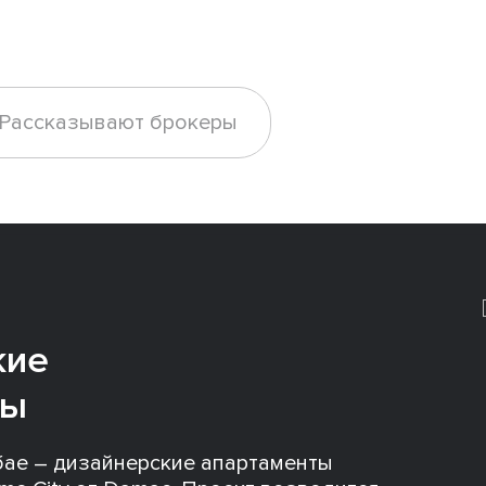
Рассказывают брокеры
кие
ты
убае – дизайнерские апартаменты